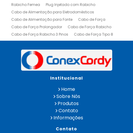
Rabicho Femea
Plug Injetado com Rabicho
Cabo de Alimentação para Eletrodomésticos
Cabo de Alimentação para Fonte
Cabo de Força
Cabo de Força Prolongador
Cabo de Força Rabicho
Cabo de Força Rabicho 3 Pinos
Cabo de Força Tipo 8
Cabo Fêmea Iec
Cabo Fonte de Alimentação
Rabicho Macho para Cabos
Rabicho com Plug Injetado
Cabos de Alimentação
Cabos Fonte de Alimentação
Cabos para Fonte de Alimentação
Institucional
Chicote Cabo Decapado
Plug Injetado Rabicho
Empresa de Chicote Elétrico
Home
Cordão Prolongador Tripolar
Sobre Nós
Extensão Cordão Prolongador
Extensão Macho Femea
Produtos
Fabrica de Cabo de Força
Contato
Fábrica de Cabos de Alimentação
Informações
Fabrica de Chicotes Eletricos
Fabrica de Plugs
Contato
Fabrica de Rabicho Atox
Fabricante de Cabo de Força