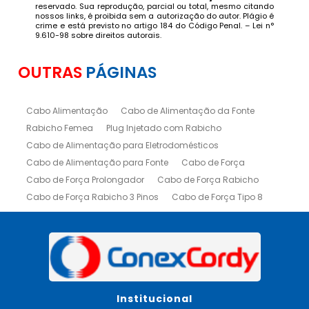
reservado. Sua reprodução, parcial ou total, mesmo citando
nossos links, é proibida sem a autorização do autor. Plágio é
crime e está previsto no artigo 184 do Código Penal. –
Lei n°
9.610-98 sobre direitos autorais
.
OUTRAS
PÁGINAS
Cabo Alimentação
Cabo de Alimentação da Fonte
Rabicho Femea
Plug Injetado com Rabicho
Cabo de Alimentação para Eletrodomésticos
Cabo de Alimentação para Fonte
Cabo de Força
Cabo de Força Prolongador
Cabo de Força Rabicho
Cabo de Força Rabicho 3 Pinos
Cabo de Força Tipo 8
Cabo Fêmea Iec
Cabo Fonte de Alimentação
Rabicho Macho para Cabos
Rabicho com Plug Injetado
Cabos de Alimentação
Cabos Fonte de Alimentação
Cabos para Fonte de Alimentação
Institucional
Chicote Cabo Decapado
Plug Injetado Rabicho