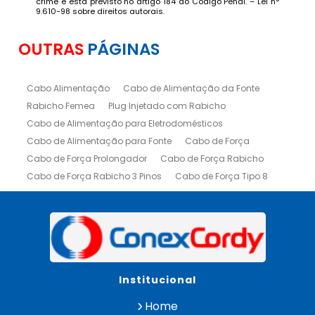
crime e está previsto no artigo 184 do Código Penal. –
Lei n°
9.610-98 sobre direitos autorais
.
OUTRAS
PÁGINAS
Cabo Alimentação
Cabo de Alimentação da Fonte
Rabicho Femea
Plug Injetado com Rabicho
Cabo de Alimentação para Eletrodomésticos
Cabo de Alimentação para Fonte
Cabo de Força
Cabo de Força Prolongador
Cabo de Força Rabicho
Cabo de Força Rabicho 3 Pinos
Cabo de Força Tipo 8
Cabo Fêmea Iec
Cabo Fonte de Alimentação
Rabicho Macho para Cabos
Rabicho com Plug Injetado
Cabos de Alimentação
Cabos Fonte de Alimentação
Cabos para Fonte de Alimentação
Institucional
Chicote Cabo Decapado
Plug Injetado Rabicho
Empresa de Chicote Elétrico
Home