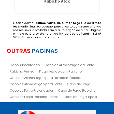
Rabicho Atox
O texto acima "
Cabos Fonte De Alimentação
" é de direito
reservado. Sua reprodução, parcial ou total, mesmo citando
nossos links, é proibida sem a autorização do autor. Plágio é
crime e está previsto no artigo 184 do Código Penal. –
Lei n°
9.610-98 sobre direitos autorais
.
OUTRAS
PÁGINAS
Cabo Alimentação
Cabo de Alimentação da Fonte
Rabicho Femea
Plug Injetado com Rabicho
Cabo de Alimentação para Eletrodomésticos
Cabo de Alimentação para Fonte
Cabo de Força
Cabo de Força Prolongador
Cabo de Força Rabicho
Cabo de Força Rabicho 3 Pinos
Cabo de Força Tipo 8
Cabo Fêmea Iec
Cabo Fonte de Alimentação
Rabicho Macho para Cabos