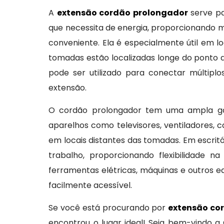
A
extensão cordão prolongador
serve pa
que necessita de energia, proporcionando m
conveniente. Ela é especialmente útil em 
tomadas estão localizadas longe do ponto d
pode ser utilizado para conectar múltipl
extensão.
O cordão prolongador tem uma ampla gam
aparelhos como televisores, ventiladores, 
em locais distantes das tomadas. Em escritó
trabalho, proporcionando flexibilidade n
ferramentas elétricas, máquinas e outros 
facilmente acessível.
Se você está procurando por
extensão co
encontrou o lugar ideal! Seja bem-vindo a