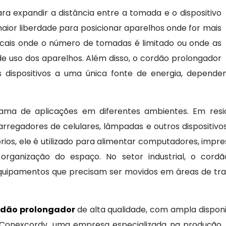
ra expandir a distância entre a tomada e o dispositivo
aior liberdade para posicionar aparelhos onde for mais
locais onde o número de tomadas é limitado ou onde as
e uso dos aparelhos. Além disso, o cordão prolongador
os dispositivos a uma única fonte de energia, depen
a de aplicações em diferentes ambientes. Em residê
carregadores de celulares, lâmpadas e outros dispositiv
rios, ele é utilizado para alimentar computadores, imp
a organização do espaço. No setor industrial, o cor
equipamentos que precisam ser movidos em áreas de tra
rdão prolongador
de alta qualidade, com ampla dispon
 Conexcordy, uma empresa especializada na produção, 