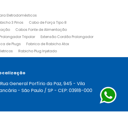
ra Eletrodomésticos
bicho 3 Pinos
Cabo de Força Tipo 8
tação
Cabos Fonte de Alimentação
rolongador Tripolar
Extensão Cordão Prolongador
ica de Plugs
Fabrica de Rabicho Atox
letricos
Rabicho Plug Injetado
mada
Fabrica Cabos Injetados
Força
Cabo de Força para Eletroeletrônicos
ocalização
Rua General Porfírio da Paz, 945 - Vila
ancária - São Paulo / SP - CEP: 03918-000