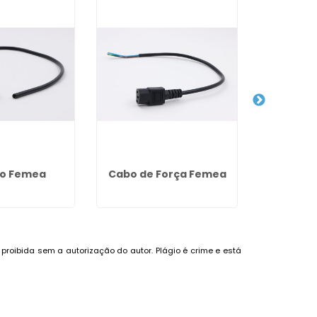
ho Femea
Cabo de Força Femea
Plug I
R
é proibida sem a autorização do autor. Plágio é crime e está