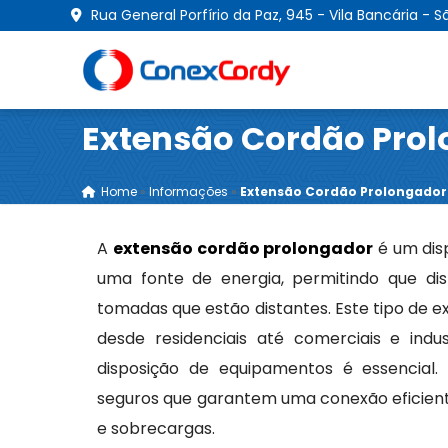
Rua General Porfírio da Paz, 945 - Vila Bancária - S
Extensão Cordão Pro
Home
»
Informações
»
Extensão Cordão Prolongador
A
extensão cordão prolongador
é um disp
uma fonte de energia, permitindo que dis
tomadas que estão distantes. Este tipo de 
desde residenciais até comerciais e indus
disposição de equipamentos é essencial
seguros que garantem uma conexão eficient
e sobrecargas.