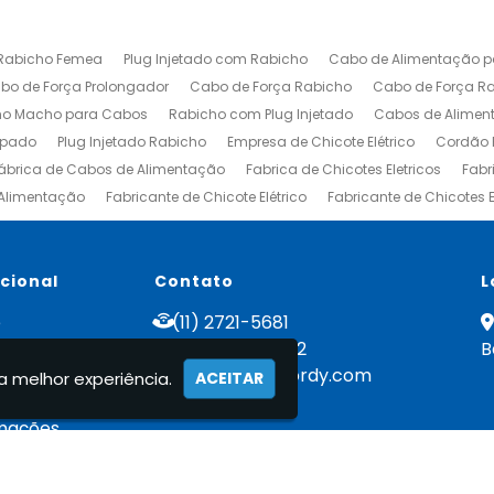
Rabicho Femea
Plug Injetado com Rabicho
Cabo de Alimentação pa
bo de Força Prolongador
Cabo de Força Rabicho
Cabo de Força Ra
ho Macho para Cabos
Rabicho com Plug Injetado
Cabos de Alimen
apado
Plug Injetado Rabicho
Empresa de Chicote Elétrico
Cordão P
ábrica de Cabos de Alimentação
Fabrica de Chicotes Eletricos
Fabr
 Alimentação
Fabricante de Chicote Elétrico
Fabricante de Chicotes E
Plugues Injetados
Rabicho Atox
Rabicho de Força
Rabicho To
Cabo de Força Femea
Cabo de Força Macho
Empresa de Cabo de 
ara Informática
ucional
Rabicho para Luminária
Contato
L
e
(11) 2721-5681
 Nós
(11) 98277-6252
B
tos
erst@conexcordy.com
a melhor experiência.
ACEITAR
ato
mações
icas Ltda. - Chicote Elétrico