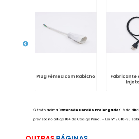
Chicote
Plug Fêmea com Rabicho
Fabricante 
co
Injet
O texto acima "
Extensão Cordão Prolongador
" é de dir
previsto no artigo 184 do Código Penal. –
Lei n° 9.610-98 sob
OUTRAS
PÁGINAS