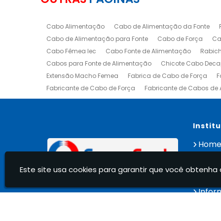
Cabo Alimentação
Cabo de Alimentação da Fonte
Cabo de Alimentação para Fonte
Cabo de Força
Ca
Cabo Fêmea Iec
Cabo Fonte de Alimentação
Rabic
Cabos para Fonte de Alimentação
Chicote Cabo Dec
Extensão Macho Femea
Fabrica de Cabo de Força
F
Fabricante de Cabo de Força
Fabricante de Cabos de
Fabricante de Plugues Injetados
Plug Femea Extensao
Plug Fêmea com Rabicho
Extensão Macho E Femea
Cabo de Força para Eletrodomésticos
Cabo de Força p
Instit
Hom
Sobre
Produ
Este site usa cookies para garantir que você obtenha 
Cont
Infor
Le Conexcordy Indústria E Comércio De Conexões Elétr